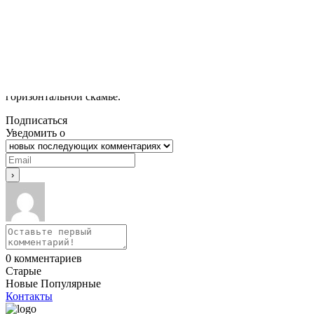
Делая вдох, медленно возвращайтесь в стартовую
позицию.
Выполните рекомендуемое количество повторений.
Варианты выполнения
Можно выполнять с отягощениями, на фитболе или на
горизонтальной скамье.
Подписаться
Уведомить о
0
комментариев
Старые
Новые
Популярные
Контакты